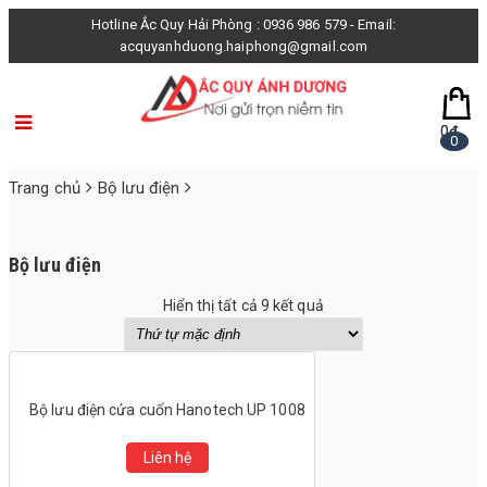
×
Hotline Ắc Quy Hải Phòng : 0936 986 579 - Email:
acquyanhduong.haiphong@gmail.com
0
0
₫
₫
0
0
Trang chủ
Bộ lưu điện
Bộ lưu điện
Hiển thị tất cả 9 kết quả
Bộ lưu điện cửa cuốn Hanotech UP 1008
Liên hệ