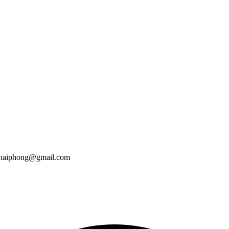
g.haiphong@gmail.com