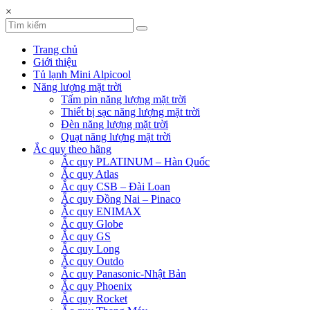
×
Trang chủ
Giới thiệu
Tủ lạnh Mini Alpicool
Năng lượng mặt trời
Tấm pin năng lượng mặt trời
Thiết bị sạc năng lượng mặt trời
Đèn năng lượng mặt trời
Quạt năng lượng mặt trời
Ắc quy theo hãng
Ắc quy PLATINUM – Hàn Quốc
Ắc quy Atlas
Ắc quy CSB – Đài Loan
Ắc quy Đồng Nai – Pinaco
Ắc quy ENIMAX
Ắc quy Globe
Ắc quy GS
Ắc quy Long
Ắc quy Outdo
Ắc quy Panasonic-Nhật Bản
Ắc quy Phoenix
Ắc quy Rocket