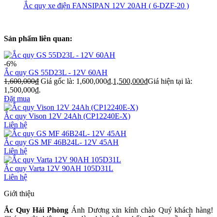
Ắc quy xe điện FANSIPAN 12V 20AH ( 6-DZF-20 )
Sản phẩm liên quan:
-6%
Ắc quy GS 55D23L - 12V 60AH
1,600,000
₫
Giá gốc là: 1,600,000₫.
1,500,000
₫
Giá hiện tại là:
1,500,000₫.
Đặt mua
Ắc quy Vison 12V 24Ah (CP12240E-X)
Liên hệ
Ắc quy GS MF 46B24L- 12V 45AH
Liên hệ
Ắc quy Varta 12V 90AH 105D31L
Liên hệ
Giới thiệu
Ắc Quy Hải Phòng
Ánh Dương xin kính chào Quý khách hàng!