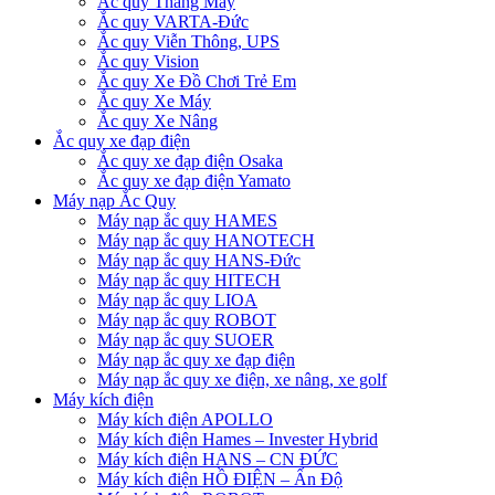
Ắc quy Thang Máy
Ắc quy VARTA-Đức
Ắc quy Viễn Thông, UPS
Ắc quy Vision
Ắc quy Xe Đồ Chơi Trẻ Em
Ắc quy Xe Máy
Ắc quy Xe Nâng
Ắc quy xe đạp điện
Ắc quy xe đạp điện Osaka
Ắc quy xe đạp điện Yamato
Máy nạp Ắc Quy
Máy nạp ắc quy HAMES
Máy nạp ắc quy HANOTECH
Máy nạp ắc quy HANS-Đức
Máy nạp ắc quy HITECH
Máy nạp ắc quy LIOA
Máy nạp ắc quy ROBOT
Máy nạp ắc quy SUOER
Máy nạp ắc quy xe đạp điện
Máy nạp ắc quy xe điện, xe nâng, xe golf
Máy kích điện
Máy kích điện APOLLO
Máy kích điện Hames – Invester Hybrid
Máy kích điện HANS – CN ĐỨC
Máy kích điện HỒ ĐIỆN – Ấn Độ