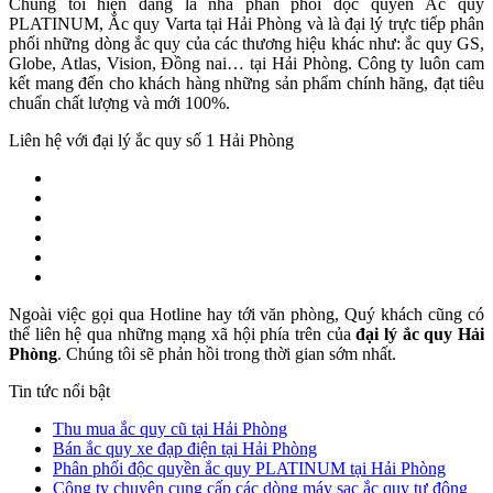
Chúng tôi hiện đang là nhà phân phối độc quyền Ắc quy
PLATINUM, Ắc quy Varta tại Hải Phòng và là đại lý trực tiếp phân
phối những dòng ắc quy của các thương hiệu khác như: ắc quy GS,
Globe, Atlas, Vision, Đồng nai… tại Hải Phòng. Công ty luôn cam
kết mang đến cho khách hàng những sản phẩm chính hãng, đạt tiêu
chuẩn chất lượng và mới 100%.
Liên hệ với đại lý ắc quy số 1 Hải Phòng
Ngoài việc gọi qua Hotline hay tới văn phòng, Quý khách cũng có
thể liên hệ qua những mạng xã hội phía trên của
đại lý ắc quy Hải
Phòng
. Chúng tôi sẽ phản hồi trong thời gian sớm nhất.
Tin tức nổi bật
Thu mua ắc quy cũ tại Hải Phòng
Bán ắc quy xe đạp điện tại Hải Phòng
Phân phối độc quyền ắc quy PLATINUM tại Hải Phòng
Công ty chuyên cung cấp các dòng máy sạc ắc quy tự động