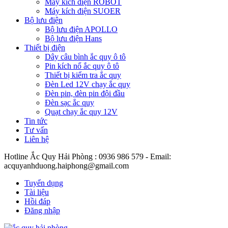
Máy kích điện ROBOT
Máy kích điện SUOER
Bộ lưu điện
Bộ lưu điện APOLLO
Bộ lưu điện Hans
Thiết bị điện
Dây câu bình ắc quy ô tô
Pin kích nổ ắc quy ô tô
Thiết bị kiểm tra ắc quy
Đèn Led 12V chạy ắc quy
Đèn pin, đèn pin đội đầu
Đèn sạc ắc quy
Quạt chạy ắc quy 12V
Tin tức
Tư vấn
Liên hệ
Hotline Ắc Quy Hải Phòng : 0936 986 579 - Email:
acquyanhduong.haiphong@gmail.com
Tuyển dụng
Tài liệu
Hồi đáp
Đăng nhập