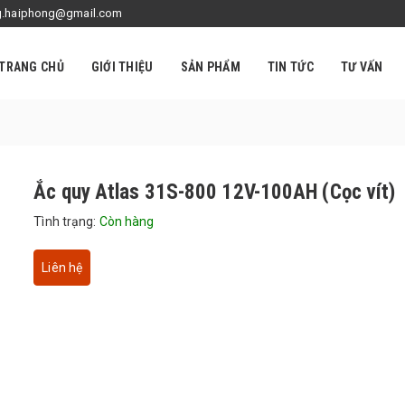
ong.haiphong@gmail.com
TRANG CHỦ
GIỚI THIỆU
SẢN PHẨM
TIN TỨC
TƯ VẤN
Ắc quy Atlas 31S-800 12V-100AH (Cọc vít)
Tình trạng:
Còn hàng
Liên hệ