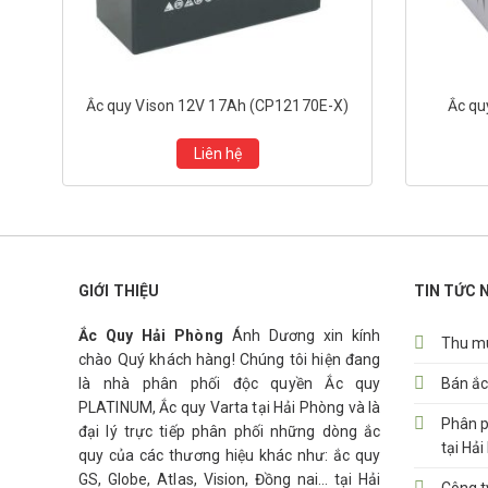
Ắc quy Vison 12V 17Ah (CP12170E-X)
Ắc qu
Liên hệ
GIỚI THIỆU
TIN TỨC 
Ắc Quy Hải Phòng
Ánh Dương xin kính
Thu mu
chào Quý khách hàng! Chúng tôi hiện đang
là nhà phân phối độc quyền Ắc quy
Bán ắc
PLATINUM, Ắc quy Varta tại Hải Phòng và là
Phân p
đại lý trực tiếp phân phối những dòng ắc
tại Hả
quy của các thương hiệu khác như: ắc quy
GS, Globe, Atlas, Vision, Đồng nai… tại Hải