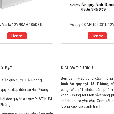
y Varta 12V 90AH 105D31L
Ắc quy GS MF 105D31L-12
Liên hệ
Liên hệ
NỔI BẬT
DỊCH VỤ TIÊU BIỂU
Bên cạnh việc cung cấp nhữn
a ắc quy cũ tại Hải Phòng
bình ắc quy tại Hải Phòng
, c
 quy xe đạp điện tại Hải Phòng
cung cấp rất nhiều sản phẩm
khác. Chúng tôi luôn sẵn sàng 
hối độc quyền ắc quy PLATINUM
khách khi có yêu cầu. Cam kết d
i Phòng
lượng cao, giá cạnh tranh.