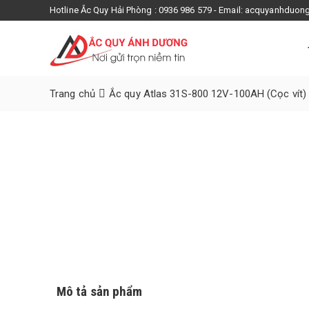
Hotline Ắc Quy Hải Phòng : 0936 986 579 - Email: acquyanhdu
Trang chủ
Ắc quy Atlas 31S-800 12V-100AH (Cọc vít)
Mô tả sản phẩm