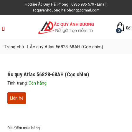
Hotline Ắc Quy Hải Phòng : 0936 986 579 - Email:
acquyanhduong.haiphong@gmail.com
0
₫
0
Trang chủ
Ắc quy Atlas 56828-68AH (Cọc chìm)
Ắc quy Atlas 56828-68AH (Cọc chìm)
Tình trạng:
Còn hàng
Liên hệ
Địa điểm mua hàng: