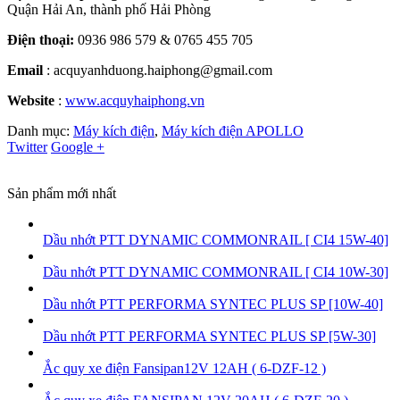
Quận Hải An, thành phố Hải Phòng
Điện thoại:
0936 986 579 & 0765 455 705
Email
: acquyanhduong.haiphong@gmail.com
Website
:
www.acquyhaiphong.vn
Danh mục:
Máy kích điện
,
Máy kích điện APOLLO
Twitter
Google +
Sản phẩm mới nhất
Dầu nhớt PTT DYNAMIC COMMONRAIL [ CI4 15W-40]
Dầu nhớt PTT DYNAMIC COMMONRAIL [ CI4 10W-30]
Dầu nhớt PTT PERFORMA SYNTEC PLUS SP [10W-40]
Dầu nhớt PTT PERFORMA SYNTEC PLUS SP [5W-30]
Ắc quy xe điện Fansipan12V 12AH ( 6-DZF-12 )