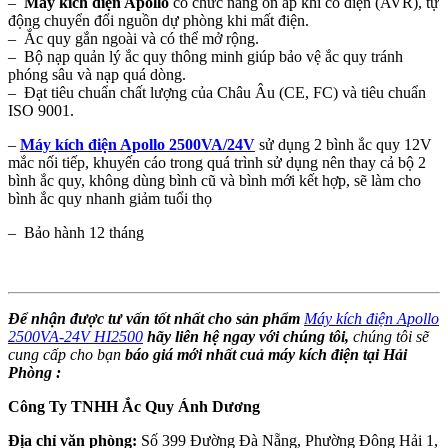
–
Máy kích điện Apollo
có chức năng ổn áp khi có điện (AVR), tự
động chuyển đổi nguồn dự phòng khi mất điện.
– Ắc quy gắn ngoài và có thể mở rộng.
– Bộ nạp quản lý ắc quy thông minh giúp bảo vệ ắc quy tránh
phóng sâu và nạp quá dòng.
– Đạt tiêu chuẩn chất lượng của Châu Âu (CE, FC) và tiêu chuẩn
ISO 9001.
–
Máy kích điện Apollo 2500VA/24V
sử dụng 2 bình ắc quy 12V
mắc nối tiếp, khuyến cáo trong quá trình sử dụng nên thay cả bộ 2
bình ắc quy, không dùng bình cũ và bình mới kết hợp, sẽ làm cho
bình ắc quy nhanh giảm tuổi thọ
– Bảo hành 12 tháng
Để nhận được tư vấn tốt nhất cho sản phẩm
Máy kích điện Apollo
2500VA-24V HI2500
hãy liên hệ ngay với chúng tôi,
ch
úng tôi sẽ
cung cấp cho bạn
báo giá mới nhất cuả máy kích điện tại Hải
Phòng :
Công Ty TNHH Ắc Quy Ánh Dương
Địa chỉ văn phòng:
Số 399 Đường Đà Nẵng, Phường Đông Hải 1,