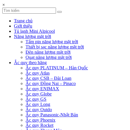
×
Trang chủ
Giới thiệu
Tủ lạnh Mini Alpicool
Năng lượng mặt trời
Tấm pin năng lượng mặt trời
Thiết bị sạc năng lượng mặt trời
Đèn năng lượng mặt trời
Quạt năng lượng mặt trời
Ắc quy theo hãng
Ắc quy PLATINUM – Hàn Quốc
Ắc quy Atlas
Ắc quy CSB – Đài Loan
Ắc quy Đồng Nai – Pinaco
Ắc quy ENIMAX
Ắc quy Globe
Ắc quy GS
Ắc quy Long
Ắc quy Outdo
Ắc quy Panasonic-Nhật Bản
Ắc quy Phoenix
Ắc quy Rocket