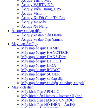
Ắc quy Thang Máy
Ắc quy VARTA-Đức
Ắc quy Viễn Thông, UPS
Ắc quy Vision
Ắc quy Xe Đồ Chơi Trẻ Em
Ắc quy Xe Máy
Ắc quy Xe Nâng
Ắc quy xe đạp điện
Ắc quy xe đạp điện Osaka
Ắc quy xe đạp điện Yamato
Máy nạp Ắc Quy
Máy nạp ắc quy HAMES
Máy nạp ắc quy HANOTECH
Máy nạp ắc quy HANS-Đức
Máy nạp ắc quy HITECH
Máy nạp ắc quy LIOA
Máy nạp ắc quy ROBOT
Máy nạp ắc quy SUOER
Máy nạp ắc quy xe đạp điện
Máy nạp ắc quy xe điện, xe nâng, xe golf
Máy kích điện
Máy kích điện APOLLO
Máy kích điện Hames – Invester Hybrid
Máy kích điện HANS – CN ĐỨC
Máy kích điện HỒ ĐIỆN – Ấn Độ