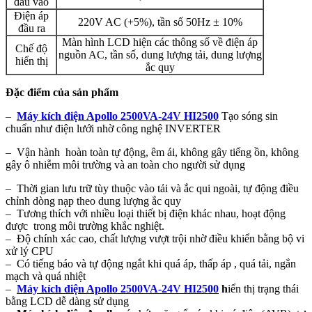
đầu vào
Điện áp
220V AC (+5%), tần số 50Hz ± 10%
đầu ra
Màn hình LCD hiện các thông số về điện áp
Chế độ
nguồn AC, tần số, dung lượng tải, dung lượng
hiển thị
ắc quy
Đặc điểm của sản phẩm
–
Máy kích điện Apollo 2500VA-24V HI2500
Tạo sóng sin
chuẩn như điện lưới nhờ công nghệ INVERTER
– Vận hành hoàn toàn tự động, êm ái, không gây tiếng ồn, không
gây ô nhiễm môi trường và an toàn cho người sử dụng
– Thời gian lưu trữ tùy thuộc vào tải và ắc qui ngoài, tự động điều
chỉnh dòng nạp theo dung lượng ắc quy
– Tương thích với nhiều loại thiết bị điện khác nhau, hoạt động
được trong môi trường khắc nghiệt.
– Độ chính xác cao, chất lượng vượt trội nhờ điều khiển bằng bộ vi
xử lý CPU
– Có tiếng báo và tự động ngắt khi quá áp, thấp áp , quá tải, ngắn
mạch và quá nhiệt
–
Máy kích điện Apollo 2500VA-24V HI2500
h
iển thị trạng thái
bằng LCD dễ dàng sử dụng