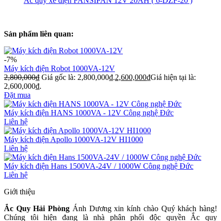
Ắc quy xe điện FANSIPAN 12V 20AH ( 6-DZF-20 )
Sản phẩm liên quan:
-7%
Máy kích điện Robot 1000VA-12V
2,800,000
₫
Giá gốc là: 2,800,000₫.
2,600,000
₫
Giá hiện tại là:
2,600,000₫.
Đặt mua
Máy kích điện HANS 1000VA - 12V Công nghệ Đức
Liên hệ
Máy kích điện Apollo 1000VA-12V HI1000
Liên hệ
Máy kích điện Hans 1500VA-24V / 1000W Công nghệ Đức
Liên hệ
Giới thiệu
Ắc Quy Hải Phòng
Ánh Dương xin kính chào Quý khách hàng!
Chúng tôi hiện đang là nhà phân phối độc quyền Ắc quy