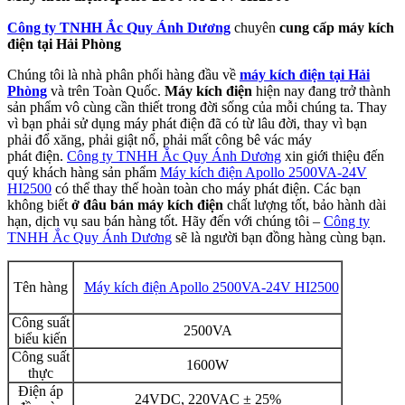
Công ty TNHH Ắc Quy Ánh Dương
chuyên
cung cấp máy kích
điện tại Hải Phòng
Chúng tôi là nhà phân phối hàng đầu về
máy kích điện tại Hải
Phòng
và trên Toàn Quốc.
Máy kích điện
hiện nay đang trở thành
sản phẩm vô cùng cần thiết trong đời sống của mỗi chúng ta. Thay
vì bạn phải sử dụng máy phát điện đã có từ lâu đời, thay vì bạn
phải đổ xăng, phải giật nổ, phải mất công bê vác máy
phát điện.
Công ty TNHH Ắc Quy Ánh Dương
xin giới thiệu đến
quý khách hàng sản phẩm
Máy kích điện Apollo 2500VA-24V
HI2500
có thể thay thế hoàn toàn cho máy phát điện. Các bạn
không biết
ở đâu bán máy kích điện
chất lượng tốt, bảo hành dài
hạn, dịch vụ sau bán hàng tốt. Hãy đến với chúng tôi –
Công ty
TNHH Ắc Quy Ánh Dương
sẽ là người bạn đồng hàng cùng bạn.
Tên hàng
Máy kích điện Apollo 2500VA-24V HI2500
Công suất
2500VA
biểu kiến
Công suất
1600W
thực
Điện áp
24VDC, 220VAC ± 25%