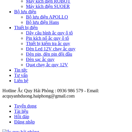
Máy kích điện ROBOT
Máy kích điện SUOER
Bộ lưu điện
Bộ lưu điện APOLLO
Bộ lưu điện Hans
Thiết bị điện
Dây câu bình ắc quy ô tô
Pin kích nổ ắc quy ô tô
Thiết bị kiểm tra ắc quy
Đèn Led 12V chạy ắc quy
Đèn pin, đèn pin đội đầu
Đèn sạc ắc quy
Quạt chạy ắc quy 12V
Tin tức
Tư vấn
Liên hệ
Hotline Ắc Quy Hải Phòng : 0936 986 579 - Email:
acquyanhduong.haiphong@gmail.com
Tuyển dụng
Tài liệu
Hồi đáp
Đăng nhập