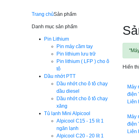
Trang chủ
Sản phẩm
Sả
Danh mục sản phẩm
Pin Lithium
Pin máy cầm tay
“Máy
Pin lithium lưu trữ
Pin lithium ( LFP ) cho ô
Hiển th
tô
Dầu nhớt PTT
Dầu nhớt cho ô tô chạy
Máy 
dầu diesel
điện
Dầu nhớt cho ô tô chạy
Liên 
xăng
Tủ lạnh Mini Alpicool
Máy 
Alpicool C15 - 15 lít 1
điện
ngăn lạnh
Liên 
Alpicool C20 - 20 lít 1