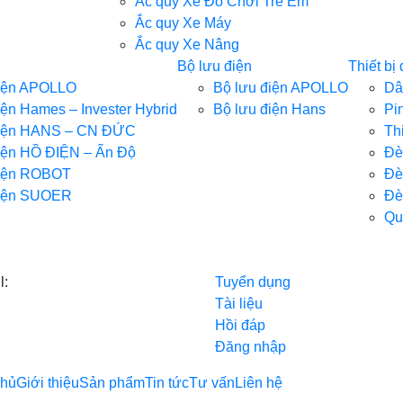
Ắc quy Xe Đồ Chơi Trẻ Em
Ắc quy Xe Máy
Ắc quy Xe Nâng
Bộ lưu điện
Thiết bị 
điện APOLLO
Bộ lưu điện APOLLO
Dâ
iện Hames – Invester Hybrid
Bộ lưu điện Hans
Pin
điện HANS – CN ĐỨC
Thi
iện HỒ ĐIỆN – Ấn Độ
Đè
điện ROBOT
Đè
điện SUOER
Đè
Qu
l:
Tuyển dụng
Tài liệu
Hồi đáp
Đăng nhập
chủ
Giới thiệu
Sản phẩm
Tin tức
Tư vấn
Liên hệ