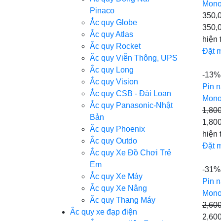
Mono
Pinaco
350,
Ắc quy Globe
350,
Ắc quy Atlas
hiện 
Ắc quy Rocket
Đặt 
Ắc quy Viễn Thông, UPS
Ắc quy Long
-13%
Ắc quy Vision
Pin n
Ắc quy CSB - Đài Loan
Mono
Ắc quy Panasonic-Nhật
1,80
Bản
1,800
Ắc quy Phoenix
hiện 
Ắc quy Outdo
Đặt 
Ắc quy Xe Đồ Chơi Trẻ
Em
-31%
Ắc quy Xe Máy
Pin n
Ắc quy Xe Nâng
Mono
Ắc quy Thang Máy
2,60
Ắc quy xe đạp điện
2,600