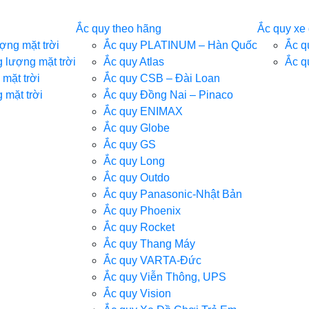
Ắc quy theo hãng
Ắc quy xe
ợng mặt trời
Ắc quy PLATINUM – Hàn Quốc
Ắc q
g lượng mặt trời
Ắc quy Atlas
Ắc q
mặt trời
Ắc quy CSB – Đài Loan
 mặt trời
Ắc quy Đồng Nai – Pinaco
Ắc quy ENIMAX
Ắc quy Globe
Ắc quy GS
Ắc quy Long
Ắc quy Outdo
Ắc quy Panasonic-Nhật Bản
Ắc quy Phoenix
Ắc quy Rocket
Ắc quy Thang Máy
Ắc quy VARTA-Đức
Ắc quy Viễn Thông, UPS
Ắc quy Vision