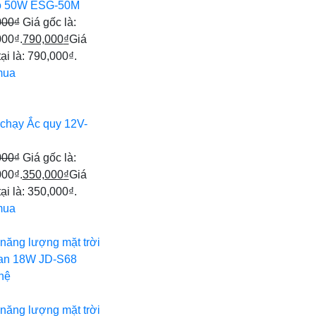
 50W ESG-50M
000
₫
Giá gốc là:
000₫.
790,000
₫
Giá
tại là: 790,000₫.
mua
 chạy Ắc quy 12V-
000
₫
Giá gốc là:
000₫.
350,000
₫
Giá
tại là: 350,000₫.
mua
năng lượng mặt trời
ian 18W JD-S68
hệ
năng lượng mặt trời