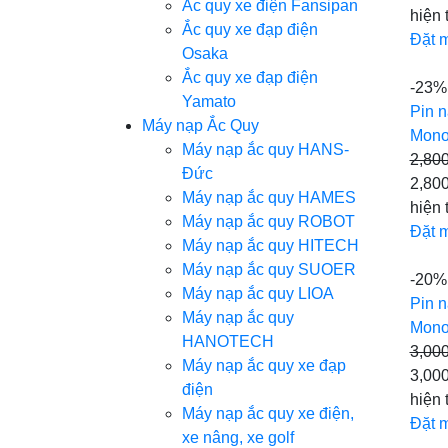
Ắc quy xe điện Fansipan
hiện 
Ắc quy xe đạp điện
Đặt 
Osaka
Ắc quy xe đạp điện
-23%
Yamato
Pin n
Máy nạp Ắc Quy
Mono
Máy nạp ắc quy HANS-
2,80
Đức
2,800
Máy nạp ắc quy HAMES
hiện 
Máy nạp ắc quy ROBOT
Đặt 
Máy nạp ắc quy HITECH
Máy nạp ắc quy SUOER
-20%
Máy nạp ắc quy LIOA
Pin n
Máy nạp ắc quy
Mono
HANOTECH
3,00
Máy nạp ắc quy xe đạp
3,000
điện
hiện 
Máy nạp ắc quy xe điện,
Đặt 
xe nâng, xe golf