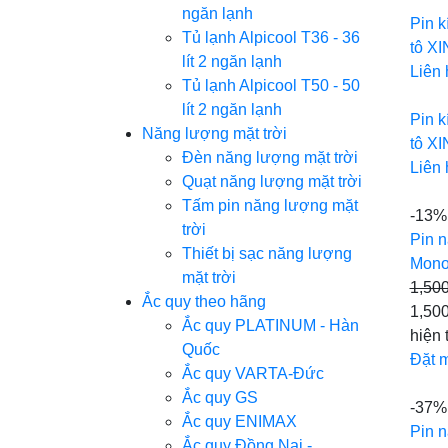
ngăn lạnh
Pin k
Tủ lạnh Alpicool T36 - 36
tô X
lít 2 ngăn lạnh
Liên 
Tủ lạnh Alpicool T50 - 50
lít 2 ngăn lạnh
Pin k
Năng lượng mặt trời
tô X
Đèn năng lượng mặt trời
Liên 
Quạt năng lượng mặt trời
Tấm pin năng lượng mặt
-13%
trời
Pin n
Thiết bị sạc năng lượng
Mono
mặt trời
1,50
Ắc quy theo hãng
1,500
Ắc quy PLATINUM - Hàn
hiện 
Quốc
Đặt 
Ắc quy VARTA-Đức
Ắc quy GS
-37%
Ắc quy ENIMAX
Pin n
Ắc quy Đồng Nai -