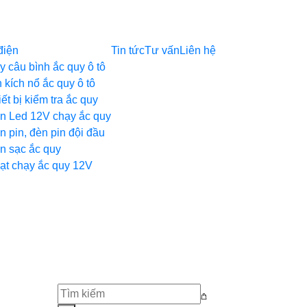
điện
Tin tức
Tư vấn
Liên hệ
y câu bình ắc quy ô tô
 kích nổ ắc quy ô tô
ết bị kiểm tra ắc quy
n Led 12V chạy ắc quy
n pin, đèn pin đội đầu
n sạc ắc quy
ạt chạy ắc quy 12V