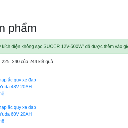
n phẩm
 kích điện không sạc SUOER 12V-500W” đã được thêm vào gi
ị 225–240 của 244 kết quả
nạp ắc quy xe đạp
 Yuda 48V 20AH
hệ
nạp ắc quy xe đạp
 Yuda 60V 20AH
hệ