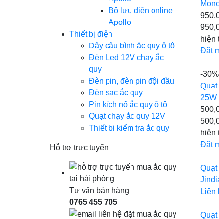
Mono
Bộ lưu điện online
950,
Apollo
950,
Thiết bị điện
hiện 
Dây câu bình ắc quy ô tô
Đặt 
Đèn Led 12V chạy ắc
quy
-30%
Đèn pin, đèn pin đội đầu
Quạt
Đèn sạc ắc quy
25W
Pin kích nổ ắc quy ô tô
500,
Quạt chạy ắc quy 12V
500,
Thiết bị kiểm tra ắc quy
hiện 
Đặt 
Hỗ trợ trực tuyến
Quạt 
Jind
Tư vấn bán hàng
Liên 
0765 455 705
Quạt 