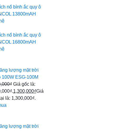
ích nổ bình ắc quy ô
INCOL 13800mAH
hệ
ích nổ bình ắc quy ô
INCOL 16800mAH
hệ
ăng lượng mặt trời
 100W ESG-100M
0,000
₫
Giá gốc là:
,000₫.
1,300,000
₫
Giá
tại là: 1,300,000₫.
mua
ăng lượng mặt trời