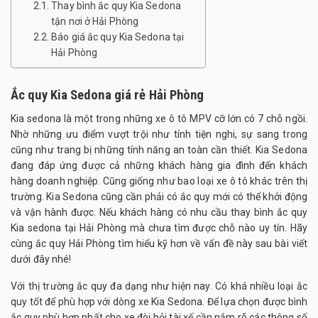
Thay bình ắc quy Kia Sedona
tận nơi ở Hải Phòng
Báo giá ắc quy Kia Sedona tại
Hải Phòng
Ắc quy Kia Sedona giá rẻ Hải Phòng
Kia sedona là một trong những xe ô tô MPV cỡ lớn có 7 chỗ ngồi.
Nhờ những ưu điểm vượt trội như tính tiện nghi, sự sang trong
cũng như trang bị những tính năng an toàn cần thiết. Kia Sedona
đang đáp ứng được cả những khách hàng gia đình đến khách
hàng doanh nghiệp. Cũng giống như bao loại xe ô tô khác trên thị
trường. Kia Sedona cũng cần phải có ắc quy mới có thể khởi động
và vận hành được. Nếu khách hàng có nhu cầu thay bình ắc quy
Kia sedona tại Hải Phòng mà chưa tìm được chỗ nào uy tín. Hãy
cùng
ắc quy Hải Phòng
tìm hiểu kỹ hơn về vấn đề này sau bài viết
dưới đây nhé!
Với thị trường ắc quy đa dạng như hiện nay. Có khá nhiều loại ắc
quy tốt để phù hợp với dòng xe Kia Sedona. Để lựa chọn được bình
ắc quy phù hợp nhất cho xe đòi hỏi tài xế cần nắm rõ các thông số